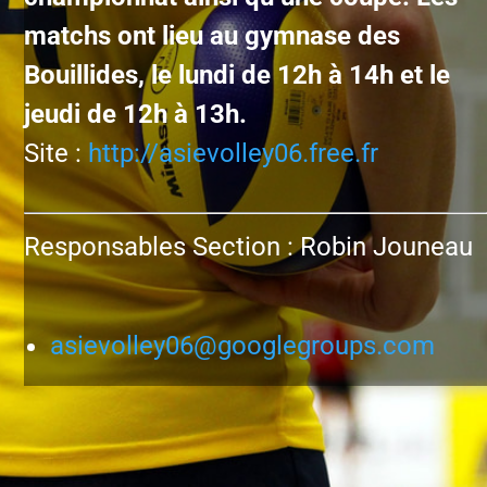
matchs ont lieu au gymnase des
Bouillides, le lundi de 12h à 14h et le
jeudi de 12h à 13h.
Site :
http://asievolley06.free.fr
Responsables Section : Robin Jouneau
asievolley06@googlegroups.com