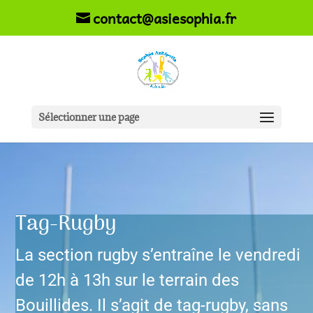
contact@asiesophia.fr
Sélectionner une page
Tag-Rugby
La section rugby s’entraîne le vendredi
de 12h à 13h sur le terrain des
Bouillides. Il s’agit de tag-rugby, sans