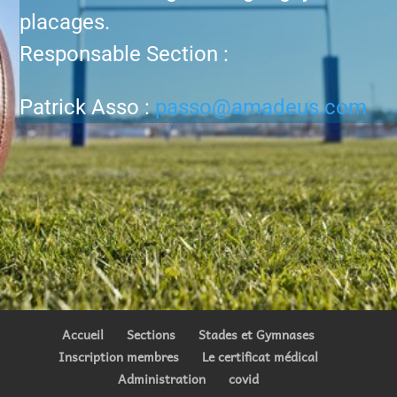
placages.
Responsable Section :
Patrick Asso :
passo@amadeus.com
Accueil
Sections
Stades et Gymnases
Inscription membres
Le certificat médical
Administration
covid